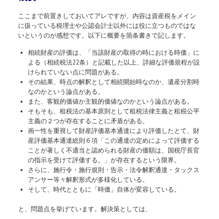
ここまで前置きしておいてアレですが、内容は資産税をメイン
に扱っている税理士や公認会計士以外には役に立つものではな
いというのが感想です。以下に概要を箇条書きで記します。
相続財産の評価は、「当該財産の取得の時における時価」に
よる（相続税法22条）と記載した以上、詳細な評価規程が設
けられていない点に問題がある。
その結果、時点の解釈として相続開始時なのか、遺産分割時
なのかという論点がある。
また、客観的価値か主観的価値なのかという論点がある。
そもそも、租税法の基本原則として租税法律主義と租税公平
主義の２つが存在することに矛盾がある。
画一性を重視して財産評価基本通達により評価したとて、財
産評価基本通達総則６項「この通達の定めによって評価する
ことが著しく不適当と認められる財産の価額は、国税庁長官
の指示を受けて評価する。」が存在するという限界。
さらに、施行令・施行規則・告示・法令解釈通達・タックス
アンサー等々解釈形式が多様化している。
そして、時代とともに「時価」自体が変容している。
と、問題点を挙げています。解決策としては、