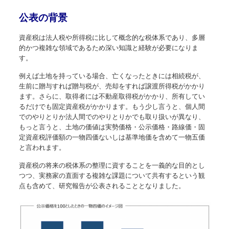
公表の背景
資産税は法人税や所得税に比して概念的な税体系であり、多層
的かつ複雑な領域であるため深い知識と経験が必要になりま
す。
例えば土地を持っている場合、亡くなったときには相続税が、
生前に贈与すれば贈与税が、売却をすれば譲渡所得税がかかり
ます。さらに、取得者には不動産取得税がかかり、所有してい
るだけでも固定資産税がかかります。もう少し言うと、個人間
でのやりとりか法人間でのやりとりかでも取り扱いが異なり、
もっと言うと、土地の価値は実勢価格・公示価格・路線価・固
定資産税評価額の一物四価ないしは基準地価を含めて一物五価
と言われます。
資産税の将来の税体系の整理に資することを一義的な目的とし
つつ、実務家の直面する複雑な課題について共有するという観
点も含めて、研究報告が公表されることとなりました。