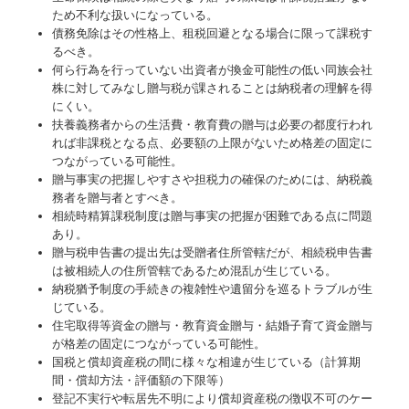
ため不利な扱いになっている。
債務免除はその性格上、租税回避となる場合に限って課税す
るべき。
何ら行為を行っていない出資者が換金可能性の低い同族会社
株に対してみなし贈与税が課されることは納税者の理解を得
にくい。
扶養義務者からの生活費・教育費の贈与は必要の都度行われ
れば非課税となる点、必要額の上限がないため格差の固定に
つながっている可能性。
贈与事実の把握しやすさや担税力の確保のためには、納税義
務者を贈与者とすべき。
相続時精算課税制度は贈与事実の把握が困難である点に問題
あり。
贈与税申告書の提出先は受贈者住所管轄だが、相続税申告書
は被相続人の住所管轄であるため混乱が生じている。
納税猶予制度の手続きの複雑性や遺留分を巡るトラブルが生
じている。
住宅取得等資金の贈与・教育資金贈与・結婚子育て資金贈与
が格差の固定につながっている可能性。
国税と償却資産税の間に様々な相違が生じている（計算期
間・償却方法・評価額の下限等）
登記不実行や転居先不明により償却資産税の徴収不可のケー