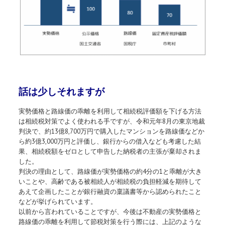
話は少しそれますが
実勢価格と路線価の乖離を利用して相続税評価額を下げる方法
は相続税対策でよく使われる手ですが、令和元年
8
月の東京地裁
判決で、約
13
億
8,700
万円で購入したマンションを路線価などか
ら約
3
億
3,000
万円と評価し、銀行からの借入なども考慮した結
果、相続税額をゼロとして申告した納税者の主張が棄却されま
した。
判決の理由として、路線価が実勢価格の約
4
分の
1
と乖離が大き
いことや、高齢である被相続人が相続税の負担軽減を期待して
あえて企画したことが銀行融資の稟議書等から認められたこと
などが挙げられています。
以前から言われていることですが、今後は不動産の実勢価格と
路線価の乖離を利用して節税対策を行う際には、上記のような