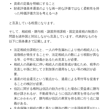
資産の定義を明確にすること
財産評価基本通達のような画一的な評価ではなく柔軟性を持
った時価評価方法を考えるべき
と言及している程度になります。
そして、相続税・贈与税・譲渡所得課税・固定資産税の制度の
問題を諸外国と対比しながら言及しています。代表的なものを
以下に箇条書きで記載します。
法定相続分課税だと、一人の申告漏れにより他の相続人にも
追徴税が発生することや、法定相続人の数により税額が異な
る等、公平性に疑義があるため見直しが必要。
相続人の高齢化に伴い相続人の資産形成が進むため、税率の
見直しや孫に対して２割加算の適用をしない等の検討が必
要。
遺産の社会還元という観点から、遺産による寄付等を促進す
ることの検討が必要。
信託に関する権利は信託の効力が生じた場合に受益者に贈与
税が課されるが、不動産等のように信託の果実を得るのが将
来にかかわらず、贈与税が信託の果実を得る前に行う点に疑
義がある。
生命保険は相続の際と異なり贈与の際には非課税措置がない