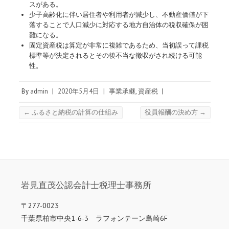
スがある。
少子高齢化に伴い居住者や利用者が減少し、不動産価値が下
落することで人口減少に対応する地方自治体の税収確保が困
難になる。
固定資産税は算定が非常に複雑であるため、当初誤って課税
標準等が決定されるとその後不当な徴収がされ続ける可能
性。
By
admin
|
2020年5月4日
|
事業承継
,
資産税
|
←
ふるさと納税の計算の仕組み
役員報酬の決め方
→
岩見直茂公認会計士税理士事務所
〒277-0023
千葉県柏市中央1-6-3 ラフォンテーン島崎6F